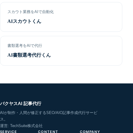
スカウト業務をAIで自動化
AIスカウトくん
書類選考をAIで代行
AI書類選考代行くん
バクヤスAI 記事代行
AIが制作・人間が修正するSEO/AIO記事作成代行サービ
ス。
運営: TechSuite株式会社
SERVICE
CONTENT
COMPANY