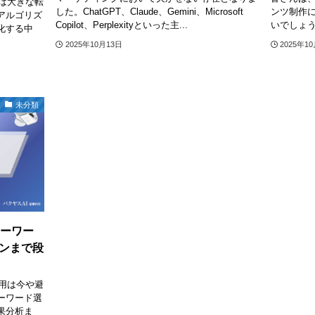
界は大きな転
した。ChatGPT、Claude、Gemini、Microsoft
ンツ制作
アルゴリズ
Copilot、Perplexityといった主...
いでしょう
化する中
2025年10月13日
2025年1
未分類
キーワー
ンまで段
活用は今や避
ーワード選
果分析ま