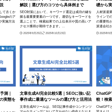
説
解説｜選び方のコツから具体例まで
礎から
して古くか
SEO対策において、キーワード選定は成功の鍵を
人材派遣
ogleのア
握る最重要要素の一つです。適切なキーワードを
ラインでの
や実施方法
選ぶことで、検索結果での上位表示や質の高いア
の重要性
クセス獲得が期待できます。...
派遣会社が
2025年9月25日
2025年10月23日
2025年9
未分類
未分類
来予測｜
文章生成AI完全比較5選｜SEOに強い記
ChatG
の実態を
事作成に最適なツールの選び方と活用法
較！検
文章生成AIツールは、SEO記事作成やコンテンツ
ChatGP
マーケティングにおいて欠かせない存在となりま
皆さんは、