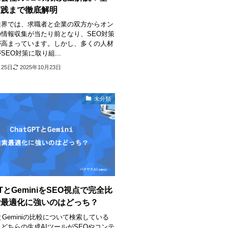
実践まで徹底解明
業界では、求職者と企業の双方からオン
情報収集が当たり前となり、SEO対策
が高まっています。しかし、多くの人材
SEO対策に取り組...
月25日
2025年10月23日
未分類
PTとGeminiをSEO視点で完全比
索最適化に強いのはどっち？
TとGeminiの比較について検索している
どちらの生成AIツールがSEOやコンテ