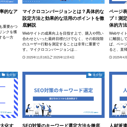
効率的なア
マイクロコンバージョンとは？具体的な
ページ表
設定方法と効果的な活用のポイントを徹
プ！測
底解説
体的方
も重要かつ
リンクを獲
Webサイトの成果向上を目指す上で、購入や問い
Webサイ
する一方
合わせといった最終目標だけでなく、その前段階
に離脱して
のユーザー行動を測定することは非常に重要で
ば、ページ
す。マイクロコンバージョンは...
ると、直帰
2025年11月18日
2025年12月4日
2025年4
未分類
未分類
最大化す
SEO対策のキーワード選定方法を徹底
人材派遣