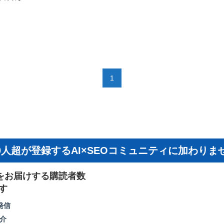
1
000人超が登録するAI×SEOコミュニティに加わりま
sをお届けする購読者数
す
発信
紹介