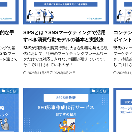
果的な手
SIPSとは？SNSマーケティングで活用
コンテ
すべき消費行動モデルの基本と実践法
ポイン
ィングの基
SNSが消費者の購買行動に大きな影響を与える現
現代のマ
SNSマー
代において、従来のマーケティングフレームワー
マーケテ
ンを通じて
クだけでは対応しきれない場面が増えています。
き、持続
そこで注目されているのが「...
して注目さ
2025年11月3日
2026年3月24日
2025年1
未分類
未分類