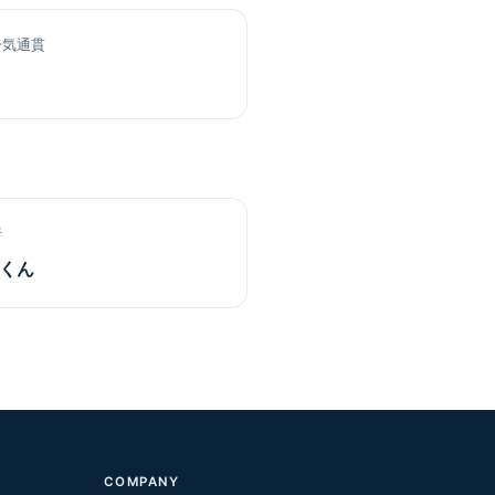
一気通貫
行
行くん
COMPANY