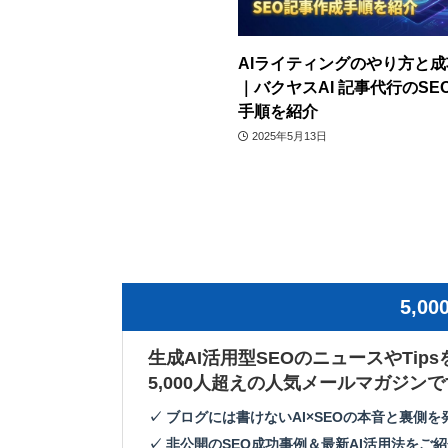
AIライティングのやり方と
｜バクヤスAI 記事代行のSE
手順を紹介
2025年5月13日
5,
生成AI活用型SEOのニュースやTip
5,000人超えの人気メールマガジンで
✓ ブログには書けないAI×SEOの本音と裏側を
✓ 非公開のSEO成功事例＆最新AI活用法をご