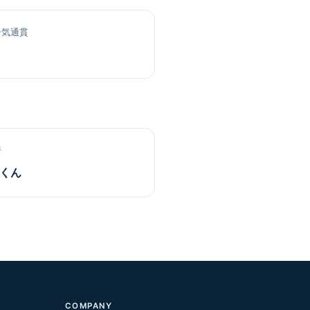
一気通貫
行
行くん
COMPANY