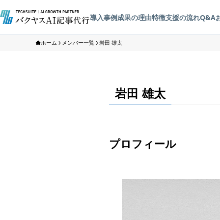
導入事例
成果の理由
特徴
支援の流れ
Q&A
ホーム
メンバー一覧
岩田 雄太
岩田 雄太
プロフィール