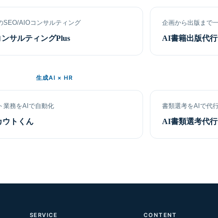
のSEO/AIOコンサルティング
企画から出版まで
コンサルティングPlus
AI書籍出版代行
生成AI × HR
ト業務をAIで自動化
書類選考をAIで代
カウトくん
AI書類選考代
SERVICE
CONTENT