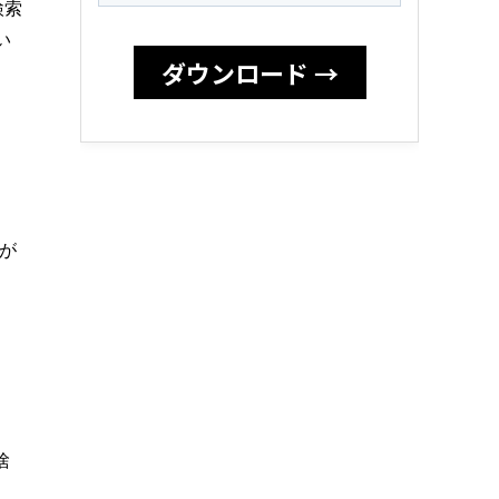
検索
い
どが
捨