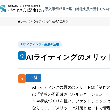
導入事例
成果の理由
特徴
支援の流れ
Q&A
ホーム
AIライティング・生成AI活用
AIライティング・生成AI活用
Q
AIライティングのメリッ
A
回答
AIライティングの最大のメリットは「制作
は「情報の不正確さ（ハルシネーション）・
きや構成づくりを担い、ファクトチェックとE
なります。デメリットは対策とセットで管