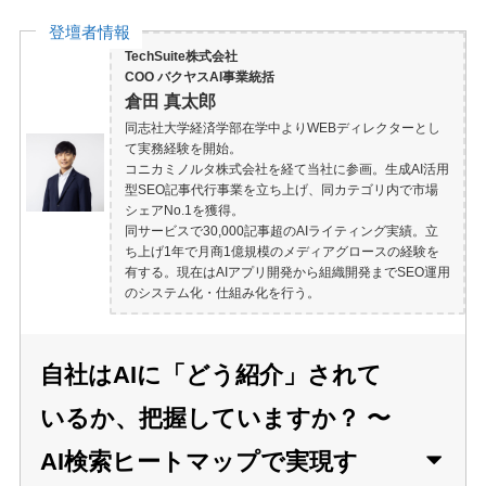
登壇者情報
TechSuite株式会社
COO バクヤスAI事業統括
倉田 真太郎
同志社大学経済学部在学中よりWEBディレクターとし
て実務経験を開始。
コニカミノルタ株式会社を経て当社に参画。生成AI活用
型SEO記事代行事業を立ち上げ、同カテゴリ内で市場
シェアNo.1を獲得。
同サービスで30,000記事超のAIライティング実績。立
ち上げ1年で月商1億規模のメディアグロースの経験を
有する。現在はAIアプリ開発から組織開発までSEO運用
のシステム化・仕組み化を行う。
自社はAIに「どう紹介」されて
いるか、把握していますか？ 〜
AI検索ヒートマップで実現す