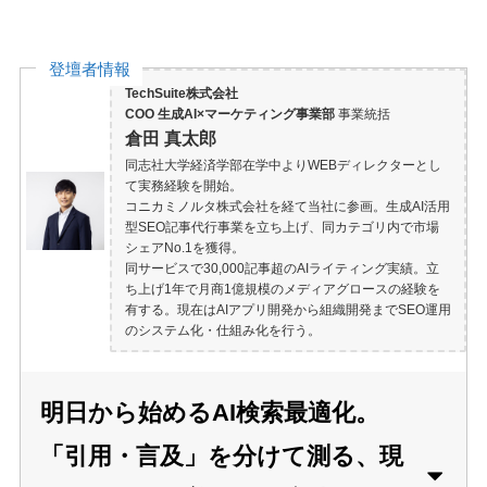
登壇者情報
TechSuite株式会社
COO 生成AI×マーケティング事業部
事業統括
倉田 真太郎
同志社大学経済学部在学中よりWEBディレクターとし
て実務経験を開始。
コニカミノルタ株式会社を経て当社に参画。生成AI活用
型SEO記事代行事業を立ち上げ、同カテゴリ内で市場
シェアNo.1を獲得。
同サービスで30,000記事超のAIライティング実績。立
ち上げ1年で月商1億規模のメディアグロースの経験を
有する。現在はAIアプリ開発から組織開発までSEO運用
のシステム化・仕組み化を行う。
明日から始めるAI検索最適化。
「引用・言及」を分けて測る、現