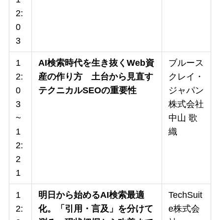
2:
0
3
1
AI検索時代を生き抜くWeb資
ブルース
2:
産の作り方 土台から見直す
クレイ・
0
テクニカルSEOの重要性
ジャパン
3
株式会社
~
中山 歌
1
織
2:
2
1
1
明日から始めるAI検索最適
TechSuit
2:
化。「引用・言及」を分けて
e株式会