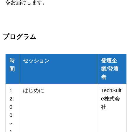
をお届けします。
プログラム
時
セッション
登壇企
間
業/登壇
者
1
はじめに
TechSuit
2:
e株式会
0
社
0
~
1