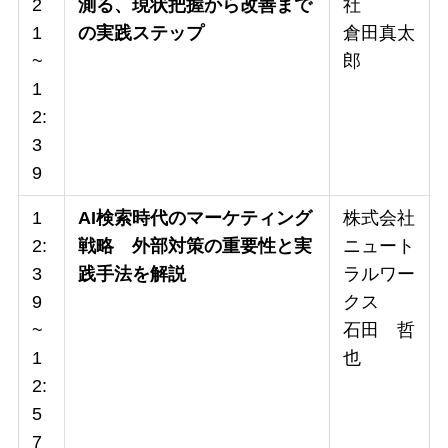
2
測る、現状把握から改善まで
社
1
の実践ステップ
倉田真太
~
郎
1
2:
3
9
1
AI検索時代のマーケティング
株式会社
2:
戦略 外部対策の重要性と実
ニュート
3
践手法を解説
ラルワー
9
クス
~
石田 哲
1
也
2:
5
7