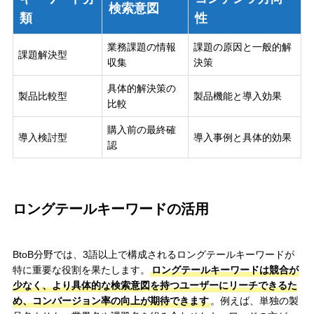
検索意図
類
性
業務課題の情報
課題の原因と一般的解
課題解決型
収集
決策
具体的解決策の
製品比較型
製品機能と導入効果
比較
購入前の最終確
導入検討型
導入事例と具体的効果
認
ロングテールキーワードの活用
BtoB分野では、3語以上で構成されるロングテールキーワードが
特に重要な役割を果たします。
ロングテールキーワードは競合が
少なく、より具体的な検索意図を持つユーザーにリーチできるた
め、コンバージョン率の向上が期待できます
。例えば、単独の製