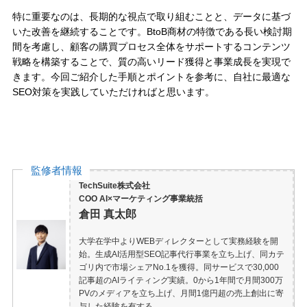
特に重要なのは、長期的な視点で取り組むことと、データに基づ
いた改善を継続することです。BtoB商材の特徴である長い検討期
間を考慮し、顧客の購買プロセス全体をサポートするコンテンツ
戦略を構築することで、質の高いリード獲得と事業成長を実現で
きます。今回ご紹介した手順とポイントを参考に、自社に最適な
SEO対策を実践していただければと思います。
監修者情報
TechSuite株式会社
COO AI×マーケティング事業統括
倉田 真太郎
大学在学中よりWEBディレクターとして実務経験を開
始。生成AI活用型SEO記事代行事業を立ち上げ、同カテ
ゴリ内で市場シェアNo.1を獲得。同サービスで30,000
記事超のAIライティング実績。0から1年間で月間300万
PVのメディアを立ち上げ、月間1億円超の売上創出に寄
与した経験を有する。