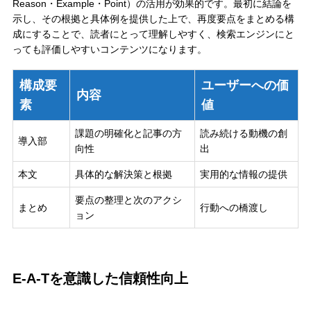
Reason・Example・Point）の活用が効果的です。最初に結論を
示し、その根拠と具体例を提供した上で、再度要点をまとめる構
成にすることで、読者にとって理解しやすく、検索エンジンにと
っても評価しやすいコンテンツになります。
構成要
ユーザーへの価
内容
素
値
課題の明確化と記事の方
読み続ける動機の創
導入部
向性
出
本文
具体的な解決策と根拠
実用的な情報の提供
要点の整理と次のアクシ
まとめ
行動への橋渡し
ョン
E-A-Tを意識した信頼性向上