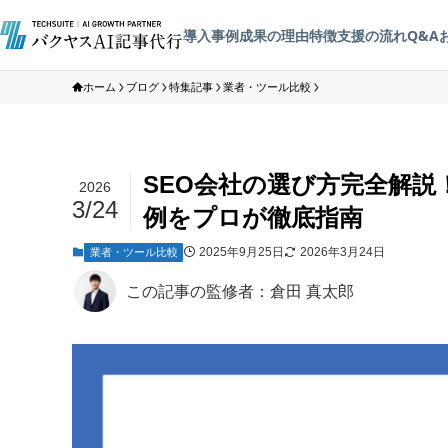
導入事例
成果の理由
特徴
支援の流れ
Q&A
ホーム
ブログ
特集記事
業者・ツール比較
SEO会社の選び方完全解説
2026
3/24
例をプロが徹底指南
2025年9月25日
2026年3月24日
業者・ツール比較
この記事の監修者：倉田 真太郎