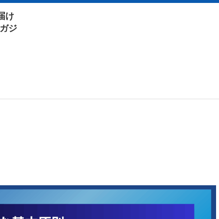
届け
マガジ