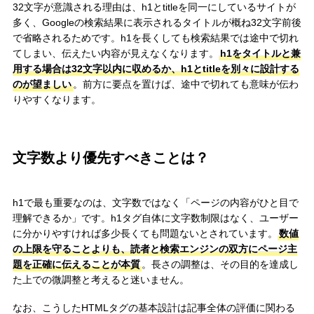
32文字が意識される理由は、h1とtitleを同一にしているサイトが
多く、Googleの検索結果に表示されるタイトルが概ね32文字前後
で省略されるためです。h1を長くしても検索結果では途中で切れ
てしまい、伝えたい内容が見えなくなります。
h1をタイトルと兼
用する場合は32文字以内に収めるか、h1とtitleを別々に設計する
のが望ましい
。前方に要点を置けば、途中で切れても意味が伝わ
りやすくなります。
文字数より優先すべきことは？
h1で最も重要なのは、文字数ではなく「ページの内容がひと目で
理解できるか」です。h1タグ自体に文字数制限はなく、ユーザー
に分かりやすければ多少長くても問題ないとされています。
数値
の上限を守ることよりも、読者と検索エンジンの双方にページ主
題を正確に伝えることが本質
。長さの調整は、その目的を達成し
た上での微調整と考えると迷いません。
なお、こうしたHTMLタグの基本設計は記事全体の評価に関わる