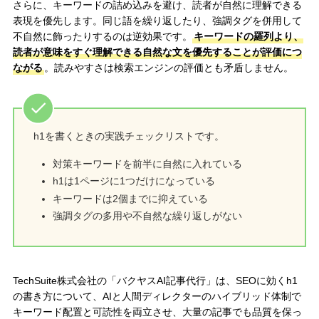
さらに、キーワードの詰め込みを避け、読者が自然に理解できる
表現を優先します。同じ語を繰り返したり、強調タグを併用して
不自然に飾ったりするのは逆効果です。
キーワードの羅列より、
読者が意味をすぐ理解できる自然な文を優先することが評価につ
ながる
。読みやすさは検索エンジンの評価とも矛盾しません。
h1を書くときの実践チェックリストです。
対策キーワードを前半に自然に入れている
h1は1ページに1つだけになっている
キーワードは2個までに抑えている
強調タグの多用や不自然な繰り返しがない
TechSuite株式会社の「バクヤスAI記事代行」は、SEOに効くh1
の書き方について、AIと人間ディレクターのハイブリッド体制で
キーワード配置と可読性を両立させ、大量の記事でも品質を保っ