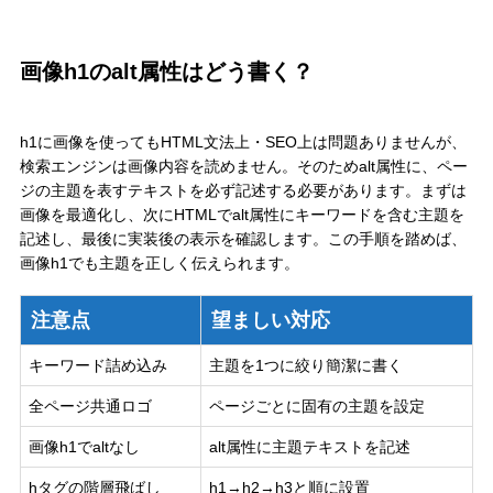
画像h1のalt属性はどう書く？
h1に画像を使ってもHTML文法上・SEO上は問題ありませんが、
検索エンジンは画像内容を読めません。そのためalt属性に、ペー
ジの主題を表すテキストを必ず記述する必要があります。まずは
画像を最適化し、次にHTMLでalt属性にキーワードを含む主題を
記述し、最後に実装後の表示を確認します。この手順を踏めば、
画像h1でも主題を正しく伝えられます。
注意点
望ましい対応
キーワード詰め込み
主題を1つに絞り簡潔に書く
全ページ共通ロゴ
ページごとに固有の主題を設定
画像h1でaltなし
alt属性に主題テキストを記述
hタグの階層飛ばし
h1→h2→h3と順に設置