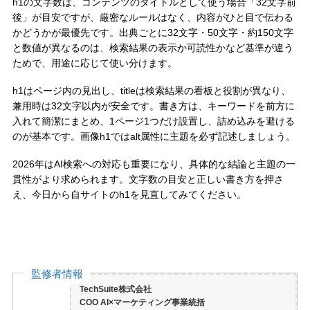
h1の文字数は、コンテンツのタイトルとして使う場合「32文字前
後」が目安ですが、厳密なルールはなく、内容がひと目で伝わる
かどうかが最優先です。出典ごとに32文字・50文字・約150文字
と数値が異なるのは、検索結果の表示か可読性かなど基準が違う
ためで、用途に応じて使い分けます。
h1はページ内の見出し、titleは検索結果の看板と役割が異なり、
兼用時は32文字以内が安全です。書き方は、キーワードを前方に
入れて簡潔にまとめ、1ページ1つだけ設置し、詰め込みを避ける
のが基本です。画像h1ではalt属性に主題を必ず記述しましょう。
2026年はAI検索への対応も重要になり、具体的な結論と主題の一
貫性がより求められます。文字数の目安と正しい書き方を押さ
え、今日から自サイトのh1を見直してみてください。
監修者情報
TechSuite株式会社
COO AI×マーケティング事業統括