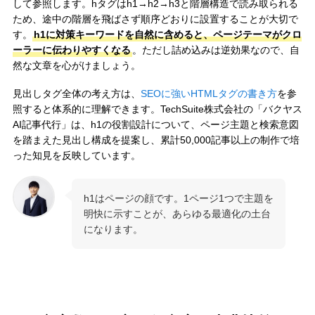
して参照します。hタグはh1→h2→h3と階層構造で読み取られる
ため、途中の階層を飛ばさず順序どおりに設置することが大切で
す。
h1に対策キーワードを自然に含めると、ページテーマがクロ
ーラーに伝わりやすくなる
。ただし詰め込みは逆効果なので、自
然な文章を心がけましょう。
見出しタグ全体の考え方は、
SEOに強いHTMLタグの書き方
を参
照すると体系的に理解できます。TechSuite株式会社の「バクヤス
AI記事代行」は、h1の役割設計について、ページ主題と検索意図
を踏まえた見出し構成を提案し、累計50,000記事以上の制作で培
った知見を反映しています。
h1はページの顔です。1ページ1つで主題を
明快に示すことが、あらゆる最適化の土台
になります。