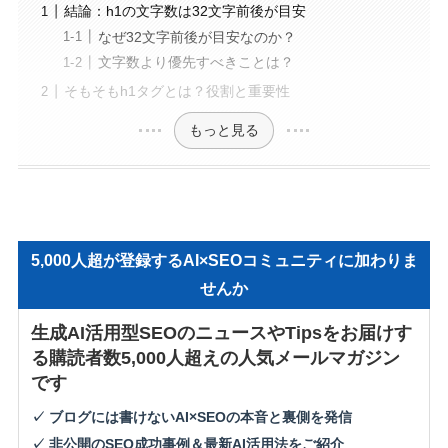
結論：h1の文字数は32文字前後が目安
なぜ32文字前後が目安なのか？
文字数より優先すべきことは？
そもそもh1タグとは？役割と重要性
もっと見る
5,000人超が登録するAI×SEOコミュニティに加わりま
せんか
生成AI活用型SEOのニュースやTipsをお届けす
る購読者数5,000人超えの人気メールマガジン
です
✓ ブログには書けないAI×SEOの本音と裏側を発信
✓ 非公開のSEO成功事例＆最新AI活用法をご紹介