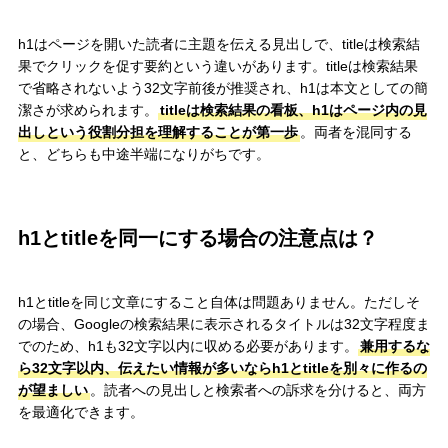
h1はページを開いた読者に主題を伝える見出しで、titleは検索結
果でクリックを促す要約という違いがあります。titleは検索結果
で省略されないよう32文字前後が推奨され、h1は本文としての簡
潔さが求められます。
titleは検索結果の看板、h1はページ内の見
出しという役割分担を理解することが第一歩
。両者を混同する
と、どちらも中途半端になりがちです。
h1とtitleを同一にする場合の注意点は？
h1とtitleを同じ文章にすること自体は問題ありません。ただしそ
の場合、Googleの検索結果に表示されるタイトルは32文字程度ま
でのため、h1も32文字以内に収める必要があります。
兼用するな
ら32文字以内、伝えたい情報が多いならh1とtitleを別々に作るの
が望ましい
。読者への見出しと検索者への訴求を分けると、両方
を最適化できます。