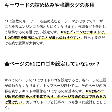
キーワードの詰め込みや強調タグの多用
h1に複数のキーワードを詰め込むと、テーマがぼやけてユーザー
にも検索エンジンにも伝わりにくくなります。強調タグを併用し
て装飾するのも避けたい設定です。
h1はプレーンなテキストで、
1つの主題を簡潔に示すことが最も伝わりやすい
。飾らず要点だ
けを残す意識が大切です。
全ページのh1にロゴを設定していないか？
すべてのページのh1にサイトロゴを設定すると、各ページの主題
が伝わらなくなります。トップページ以外では、そのページの内
容を表すテキストや画像をh1にするのが基本です。
h1は各ペー
ジ固有の主題を示す要素であり、全ページ共通のロゴで埋めるの
は避けたい
。カテゴリトップと記事ページも別々に設計しましょ
う。