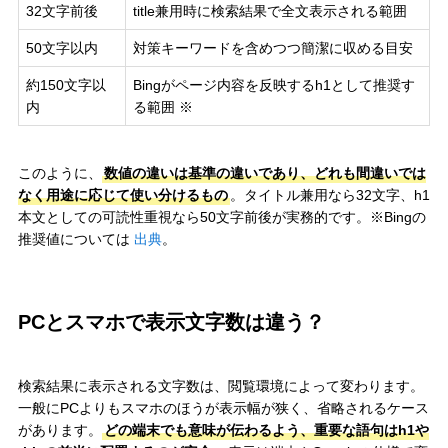
32文字前後
title兼用時に検索結果で全文表示される範囲
50文字以内
対策キーワードを含めつつ簡潔に収める目安
約150文字以
Bingがページ内容を反映するh1として推奨す
内
る範囲 ※
このように、
数値の違いは基準の違いであり、どれも間違いでは
なく用途に応じて使い分けるもの
。タイトル兼用なら32文字、h1
本文としての可読性重視なら50文字前後が実務的です。※Bingの
推奨値については
出典
。
PCとスマホで表示文字数は違う？
検索結果に表示される文字数は、閲覧環境によって変わります。
一般にPCよりもスマホのほうが表示幅が狭く、省略されるケース
があります。
どの端末でも意味が伝わるよう、重要な語句はh1や