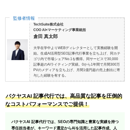
監修者情報
TechSuite株式会社
COO AI×マーケティング事業統括
倉田 真太郎
大学在学中よりWEBディレクターとして実務経験を開
始。生成AI活用型SEO記事代行事業を立ち上げ、同カテ
ゴリ内で市場シェアNo.1を獲得。同サービスで30,000
記事超のAIライティング実績。0から1年間で月間300万
PVのメディアを立ち上げ、月間1億円超の売上創出に寄
与した経験を有する。
バクヤスAI 記事代行では、高品質な記事を圧倒的
なコストパフォーマンスでご提供！
バクヤスAI 記事代行では、SEOの専門知識と豊富な実績を持つ
専任担当者が、キーワード選定からAIを活用した記事作成、人