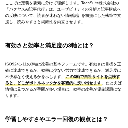
ここでは定義を要素に分けて理解します。TechSuite株式会社の
「バクヤスAI記事代行」は、ユーザビリティの分解と記事構成へ
の反映について、読者が迷わない情報設計を前提にした執筆で支
援し、読みやすさと網羅性を両立させます。
有効さと効率と満足度の3軸とは？
ISO9241-11の3軸は改善の基本フレームです。有効さは目標を正
確に達成できるか、効率は少ない労力で達成できるか、満足度は
不快感なく使えるかを示します。
この3軸で自社サイトを点検す
ると、どこがボトルネックかを客観的に洗い出せます
。たとえば
情報は見つかるが手間が多い場合は、効率の改善が優先課題にな
ります。
学習しやすさやエラー回復の観点とは？