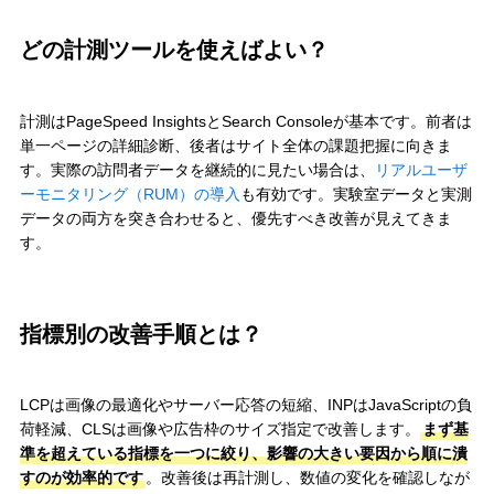
どの計測ツールを使えばよい？
計測はPageSpeed InsightsとSearch Consoleが基本です。前者は
単一ページの詳細診断、後者はサイト全体の課題把握に向きま
す。実際の訪問者データを継続的に見たい場合は、
リアルユーザ
ーモニタリング（RUM）の導入
も有効です。実験室データと実測
データの両方を突き合わせると、優先すべき改善が見えてきま
す。
指標別の改善手順とは？
LCPは画像の最適化やサーバー応答の短縮、INPはJavaScriptの負
荷軽減、CLSは画像や広告枠のサイズ指定で改善します。
まず基
準を超えている指標を一つに絞り、影響の大きい要因から順に潰
すのが効率的です
。改善後は再計測し、数値の変化を確認しなが