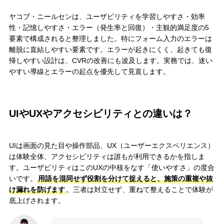
ヤコブ・ニールセンは、ユーザビリティを学習しやすさ・効率
性・記憶しやすさ・エラー（発生率と回復）・主観的満足度の5
要素で構成されると整理しました。特にフォーム入力のエラーは
離脱に直結しやすい要素です。エラーが起きにくく、起きても復
帰しやすい設計は、CVRの改善にも波及します。実務では、迷い
やすい導線とエラーの起点を優先して見直します。
UIやUXやアクセシビリティとの違いは？
UIは画面の見た目や操作部品、UX（ユーザーエクスペリエンス）
は体験全体、アクセシビリティは誰もが利用できるかを指しま
す。ユーザビリティはこのUXの中核をなす「使いやすさ」の度合
いです。
用語を混同せず役割を分けて捉えると、施策の重複や抜
け漏れを防げます
。三者は対立せず、重ねて整えることで体験が
底上げされます。