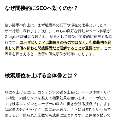
なぜ間接的にSEOへ効くのか？
使い勝手の向上は、まず離脱率の低下や滞在の改善といったユー
ザー行動に表れます。次に、これらの良好な行動やページ体験が
Googleの評価に反映され、結果として順位に間接的に寄与する流
れです。
ユーザビリティは順位そのものではなく、行動指標を経
由して評価へ伝わる間接要因だと理解することが重要です
。この
因果を押さえると、改善の優先順位が明確になります。
検索順位を上げる全体像とは？
順位を上げるには、コンテンツの質を土台に、ページ体験・サイ
ト構造・内部リンクを整えて相乗効果を狙います。ユーザビリテ
ィは検索エンジンとユーザーの双方に働きかける接点です。まず
は記事の分かりやすさ、次に表示速度、さらに回遊性という順で
整えると、限られた工数でも成果に近づきます。全体像を描いて