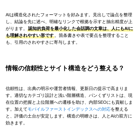
AIは構造化されたフォーマットを好みます。見出しで論点を整理
し、結論を先に述べ、明確なリンクで根拠を示すと抽出精度が上
がります。
認知的負荷を最小化した会話調の文章は、人にもAIに
も理解されやすい形です
。箇条書きや表で要点を整理すること
も、引用のされやすさに寄与します。
情報の信頼性とサイト構造をどう整える？
信頼性は、出典の明示や運営者情報、更新日の提示で高まりま
す。適切なカテゴリ設計と浅い階層構造、パンくずリストは、現
在位置の把握と上位階層への遷移を助け、内部SEOにも貢献しま
す。加えて
モバイルファーストインデックスへの対応
を整える
と、評価の土台が安定します。構造の明瞭さは、人とAIの双方に
効きます。