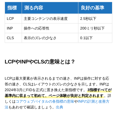
指標
測る内容
良好の基準
LCP
主要コンテンツの表示速度
2.5秒以下
INP
操作への応答性
200ミリ秒以下
CLS
表示のズレの少なさ
0.1以下
LCPやINPやCLSの意味とは？
LCPは最大要素が表示されるまでの速さ、INPは操作に対する応
答の速さ、CLSはレイアウトのズレの少なさを示します。INPは
2024年3月にFIDを正式に置き換えた新指標です。
3指標すべてが
基準内に収まって初めて、ページ体験が良好と判定されます
。詳
しくは
コアウェブバイタルの各指標の意味
や
INPの計測と改善方
法
もあわせて確認しましょう。
出典