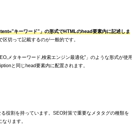
 content=”キーワード”」の形式でHTMLのhead要素内に記述しま
で区切って記載するのが一般的です。
ntent=”SEO,メタキーワード,検索エンジン最適化”」のような形式が使
riptionと同じhead要素内に配置されます。
なる役割を持っています。SEO対策で重要なメタタグの種類を
になります。