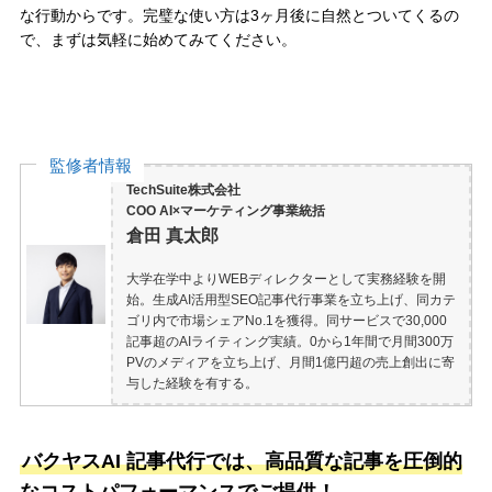
な行動からです。完璧な使い方は3ヶ月後に自然とついてくるの
で、まずは気軽に始めてみてください。
監修者情報
TechSuite株式会社
COO AI×マーケティング事業統括
倉田 真太郎
大学在学中よりWEBディレクターとして実務経験を開
始。生成AI活用型SEO記事代行事業を立ち上げ、同カテ
ゴリ内で市場シェアNo.1を獲得。同サービスで30,000
記事超のAIライティング実績。0から1年間で月間300万
PVのメディアを立ち上げ、月間1億円超の売上創出に寄
与した経験を有する。
バクヤスAI 記事代行では、高品質な記事を圧倒的
なコストパフォーマンスでご提供！