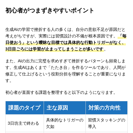
初心者がつまずきやすいポイント
生成AIの学習で挫折する人の多くは、自分の意欲不足が原因だと
考えがちですが、実際には習慣設計の不備が根本原因です。
「毎
日使おう」という曖昧な目標では具体的な行動トリガーがなく、
3日目ごろには学習が止まってしまうことが多いです
。
また、AIの出力に完璧を求めすぎて挫折するパターンも頻発しま
す。生成AIはあくまで「たたき台」を作るツールであり、人間が
修正して仕上げるという役割分担を理解することが重要になりま
す。
初心者が直面する課題を整理すると以下のようになります。
課題のタイプ
主な原因
対策の方向性
具体的なトリガーの
習慣スタッキングの
3日坊主で終わる
欠如
導入