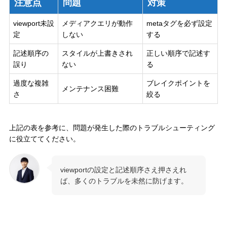
注意点
問題
対策
viewport未設
メディアクエリが動作
metaタグを必ず設定
定
しない
する
記述順序の
スタイルが上書きされ
正しい順序で記述す
誤り
ない
る
過度な複雑
ブレイクポイントを
メンテナンス困難
さ
絞る
上記の表を参考に、問題が発生した際のトラブルシューティング
に役立ててください。
viewportの設定と記述順序さえ押さえれ
ば、多くのトラブルを未然に防げます。