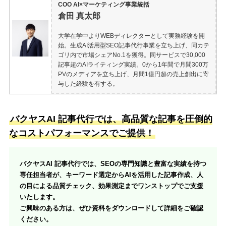
COO AI×マーケティング事業統括
倉田 真太郎
大学在学中よりWEBディレクターとして実務経験を開
始。生成AI活用型SEO記事代行事業を立ち上げ、同カテ
ゴリ内で市場シェアNo.1を獲得。同サービスで30,000
記事超のAIライティング実績。0から1年間で月間300万
PVのメディアを立ち上げ、月間1億円超の売上創出に寄
与した経験を有する。
バクヤスAI 記事代行では、高品質な記事を圧倒的
なコストパフォーマンスでご提供！
バクヤスAI 記事代行では、SEOの専門知識と豊富な実績を持つ
専任担当者が、キーワード選定からAIを活用した記事作成、人
の目による品質チェック、効果測定までワンストップでご支援
いたします。
ご興味のある方は、ぜひ資料をダウンロードして詳細をご確認
ください。