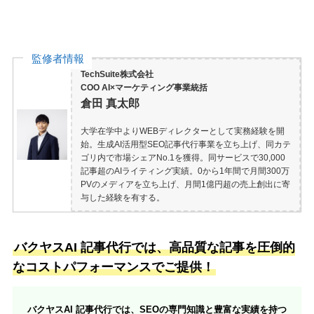
監修者情報
TechSuite株式会社
COO AI×マーケティング事業統括
倉田 真太郎
大学在学中よりWEBディレクターとして実務経験を開
始。生成AI活用型SEO記事代行事業を立ち上げ、同カテ
ゴリ内で市場シェアNo.1を獲得。同サービスで30,000
記事超のAIライティング実績。0から1年間で月間300万
PVのメディアを立ち上げ、月間1億円超の売上創出に寄
与した経験を有する。
バクヤスAI 記事代行では、高品質な記事を圧倒的
なコストパフォーマンスでご提供！
バクヤスAI 記事代行では、SEOの専門知識と豊富な実績を持つ