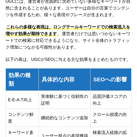
UGCには、運営者が意図的に含めていない多様なキーワードが自
然に含まれることがあります。ユーザーは自分の言葉でコンテン
ツを作成するため、様々な表現やフレーズが生まれます。
これらの多様な表現は、ロングテールキーワードでの検索流入を
増やす効果が期待できます
。運営者だけでは思いつかないキーワ
ードでの検索に対応できるようになり、サイト全体のトラフィッ
ク増加につながる可能性があります。
以下の表は、UGCがSEOに与える主な効果をまとめたものです。
効果の種
具体的な内容
SEOへの影響
類
実体験に基づく信頼性の
品質評価スコアの
E-E-A-T向上
証明
向上
コンテンツ鮮
クロール頻度の向
継続的なコンテンツ追加
度
上
キーワード多
検索流入経路の拡
ユーザー視点の表現獲得