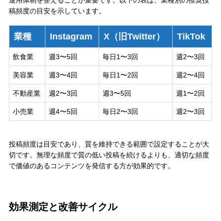
運用体制を整えることが重要です。以下の表は、業種別の推奨投
稿頻度の目安を示しています。
業種
Instagram
X（旧Twitter）
TikTok
飲食業
週3〜5回
毎日1〜3回
週2〜3回
美容業
週3〜4回
毎日1〜2回
週2〜4回
不動産業
週2〜3回
週3〜5回
週1〜2回
小売業
週4〜5回
毎日2〜3回
週2〜3回
投稿頻度は目安であり、質を維持できる範囲で設定することが大
切です。無理な頻度で質の低い投稿を続けるよりも、適切な頻度
で価値のあるコンテンツを発信する方が効果的です。
効果測定と改善サイクル