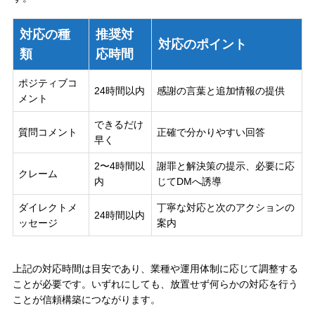
対応の種
推奨対
対応のポイント
類
応時間
ポジティブコ
24時間以内
感謝の言葉と追加情報の提供
メント
できるだけ
質問コメント
正確で分かりやすい回答
早く
2〜4時間以
謝罪と解決策の提示、必要に応
クレーム
内
じてDMへ誘導
ダイレクトメ
丁寧な対応と次のアクションの
24時間以内
ッセージ
案内
上記の対応時間は目安であり、業種や運用体制に応じて調整する
ことが必要です。いずれにしても、放置せず何らかの対応を行う
ことが信頼構築につながります。