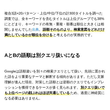
複合3語×20パターン・上位/中位/下位の計300タイトルを調べた
調査では、全キーワードを含むタイトルは上位グループでも38%
にとどまり、キーワードの有無・重複・順番は順位と大きくは相
関しませんでした
出典
。
語順そのものより、検索意図をどれだけ
満たしているかが順位を分ける
と考えるのが実務的です。
AとBの語順は別クエリ扱いになる
Googleは語順違いを別々の検索クエリとして扱い、先頭に置かれ
た語をより重要なテーマと解釈する傾向があります。ただし文脈
理解が進んだ現在、対策した語順とは逆順のクエリでもインプレ
ッションを獲得できるケースが多く見られます。
別クエリ扱いで
も上位ページの顔ぶれはほぼ共通している
ため、過度に神経質に
なる必要はありません。