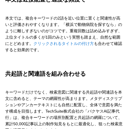
本文では、複合キーワードの2語を近い位置に置くと関連性が高
いと評価されやすくなります。「横浜で動物病院を探すなら」の
ように離しすぎないのがコツです。重複回数は詰め込みすぎず、
上位タイトルの多くが1回のみという実態も踏まえ、自然な範囲
にとどめます。
クリックされるタイトルの付け方
も合わせて確認
すると効果的です。
共起語と関連語を組み合わせる
キーワードだけでなく、検索意図に関連する共起語や関連語を本
文に含めると、テーマの網羅性が高まります。メタディスクリプ
ションやアンカーテキストにも自然に配置し、全体で意図を満た
す構成を目指します。TechSuite株式会社の「バクヤスAI記事代
行」は、複合キーワードの場所別配置と共起語の網羅について、
累計50,000記事以上の制作知見をもとに最適化し、狙った検索意