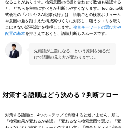
なることがあります。検索意図の把握と合わせて数値も確認する
と、どちらを主軸にすべきか判断しやすくなります。TechSuite株
式会社の「バクヤスAI記事代行」は、語順ごとの検索ボリューム
や意図の差を踏まえた構成案づくりに対応し、狙うクエリを取り
こぼさない記事設計を後押しします。
複合キーワードの選び方や
配置の基本
を押さえておくと、語順判断もスムーズです。
先頭語が主題になる、という原則を知るだ
けで語順の見え方が変わりますよ。
対策する語順はどう決める？判断フロー
対策する語順は、4つのステップで判断すると迷いません。順に
「検索結果が変わるか確認」「変わるなら検索意図で選ぶ」「変
わらなければ検索ボリュームの大きい方」「競合とドメイン評価