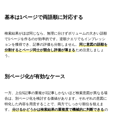
基本は1ページで両語順に対応する
検索結果がほぼ同じなら、無理に分けずボリュームの大きい語順
で1ページを作るのが効率的です。逆順クエリでもインプレッシ
ョンを獲得でき、記事の評価も分散しません。
同じ意図の語順を
分割するとページ同士が競合し評価が薄まる
ため注意しましょ
う。
別ページ化が有効なケース
一方、上位5記事の重複が2記事しかないほど検索意図が異なる場
合は、別ページ化を検討する価値があります。それぞれの意図に
特化した内容を用意することで、両方でしっかり順位を狙えま
す。
分けるかどうかは検索結果の重複度で機械的に判断できる
の