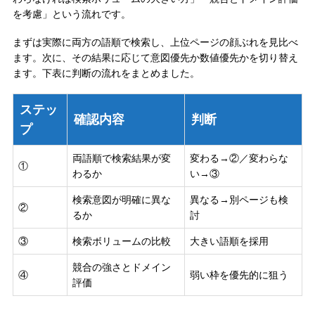
を考慮」という流れです。
まずは実際に両方の語順で検索し、上位ページの顔ぶれを見比べ
ます。次に、その結果に応じて意図優先か数値優先かを切り替え
ます。下表に判断の流れをまとめました。
ステッ
確認内容
判断
プ
両語順で検索結果が変
変わる→②／変わらな
①
わるか
い→③
検索意図が明確に異な
異なる→別ページも検
②
るか
討
③
検索ボリュームの比較
大きい語順を採用
競合の強さとドメイン
④
弱い枠を優先的に狙う
評価