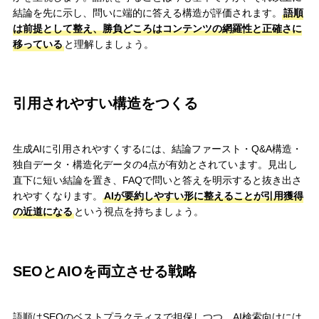
結論を先に示し、問いに端的に答える構造が評価されます。
語順
は前提として整え、勝負どころはコンテンツの網羅性と正確さに
移っている
と理解しましょう。
引用されやすい構造をつくる
生成AIに引用されやすくするには、結論ファースト・Q&A構造・
独自データ・構造化データの4点が有効とされています。見出し
直下に短い結論を置き、FAQで問いと答えを明示すると抜き出さ
れやすくなります。
AIが要約しやすい形に整えることが引用獲得
の近道になる
という視点を持ちましょう。
SEOとAIOを両立させる戦略
語順はSEOのベストプラクティスで担保しつつ、AI検索向けには