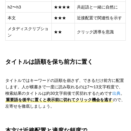
h2〜h3
★★★★
共起語と一緒に自然に
本文
★★★
近接配置で関連性を示す
メタディスクリプショ
★★
クリック誘導を意識
ン
タイトルは語順を保ち前方に置く
タイトルではキーワードの語順を崩さず、できるだけ前方に配置
します。人が横書きで一度に読み取れるのは7〜13文字程度で、
検索結果のタイトルは約30文字前後で尻切れするためです
出典
。
重要語を後半に置くと表示前に切れてクリック機会を逃す
ので、
左寄せを徹底しましょう。
本文は近接配置と適度な頻度で