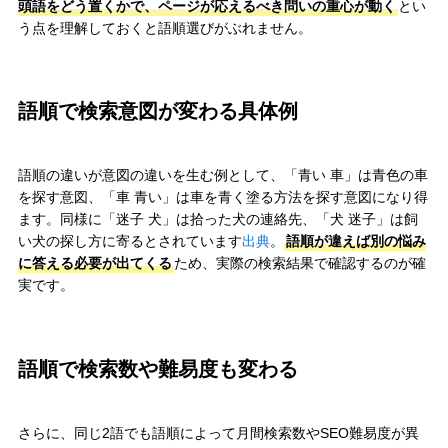
頭語をどう置くかで、ページが応えるべき問いの重心が動く
とい
う点を理解しておくと語順選びがぶれません。
語順で検索意図が変わる具体例
語順の違いが意図の違いを生む例として、「青い 車」は青色の車
を探す意図、「車 青い」は車を青く塗る方法を探す意図になり得
ます。同様に「迷子 犬」は拾った犬の連絡先、「犬 迷子」は飼
い犬の探し方に寄るとされています
出典
。
語順が違えば別の悩み
に答える必要が出てくる
ため、実際の検索結果で確認するのが確
実です。
語順で検索数や難易度も変わる
さらに、同じ2語でも語順によって月間検索数やSEO難易度が異