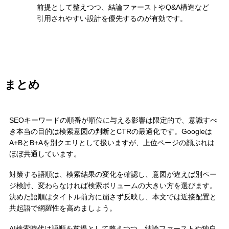
前提として整えつつ、結論ファーストやQ&A構造など
引用されやすい設計を優先するのが有効です。
まとめ
SEOキーワードの順番が順位に与える影響は限定的で、意識すべ
き本当の目的は検索意図の判断とCTRの最適化です。Googleは
A+BとB+Aを別クエリとして扱いますが、上位ページの顔ぶれは
ほぼ共通しています。
対策する語順は、検索結果の変化を確認し、意図が違えば別ペー
ジ検討、変わらなければ検索ボリュームの大きい方を選びます。
決めた語順はタイトル前方に崩さず反映し、本文では近接配置と
共起語で網羅性を高めましょう。
AI検索時代は語順を前提として整えつつ、結論ファーストや独自