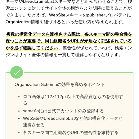
キーマやBreadcrumbListスキーマなどと組み合わせることで、検
索エンジンに対してサイト全体の構造をより明確に伝えることが
できます。たとえば、WebSiteスキーマのpublisherプロパティに
Organization情報を紐づけるといった使い方が考えられます。
複数の構造化データを連携させる際は、各スキーマ間の整合性を
保つことが重要で、同じ組織名やURLが矛盾なく記述されている
かを必ず確認してください
。整合性が保たれていれば、検索エン
ジンはサイト全体の情報を一貫して理解しやすくなります。
Organization Schemaの効果を高めるポイント
ロゴ画像は112×112px以上で高品質なものを使用す
る
sameAsには公式アカウントのみ登録する
WebSiteやBreadcrumbListなど他の構造化データと
連携させる
各スキーマ間で組織名やURLの整合性を維持する